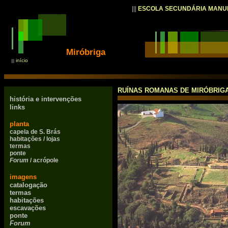
|||
ESCOLA SECUNDÁRIA MANU
Miróbriga
início
|||
RUÍNAS ROMANAS DE MIRÓBRIG
história e intervenções
links
planta
capela de S. Brás
habitações / lojas
termas
ponte
Forum
/ acrópole
imagens
catalogação
termas
habitações
escavações
ponte
Forum