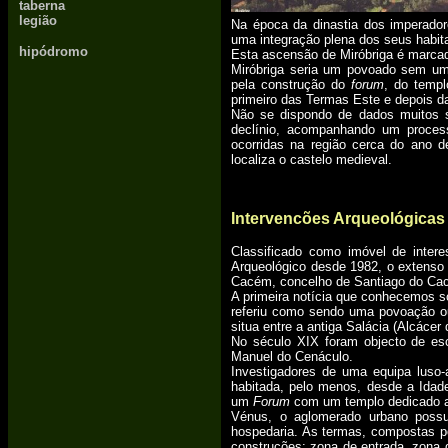
taberna
x
legião
Na época da dinastia dos imperadore
uma integração plena dos seus habit
hipódromo
Esta ascensão de Miróbriga é marcad
Miróbriga seria um povoado sem uma
pela construção do
forum
, do templ
primeiro das Termas Este e depois 
Não se dispondo de dados muitos s
declínio, acompanhando um proces
ocorridas na região cerca do ano d
localiza o castelo medieval.
Intervencões Arqueológicas
Classificado como imóvel de intere
Arqueológico desde 1982, o extenso 
Cacém, concelho de Santiago do Ca
A primeira notícia que conhecemos s
referiu como sendo uma povoação ou
situa entre a antiga Salácia (Alcácer
No século XIX foram objecto de esc
Manuel do Cenáculo.
Investigadores de uma equipa luso-
habitada, pelo menos, desde a Idad
um
Forum
com um templo dedicado ao 
Vénus, o aglomerado urbano possu
hospedaria. As termas, compostas po
construções: zona de entrada, zona d