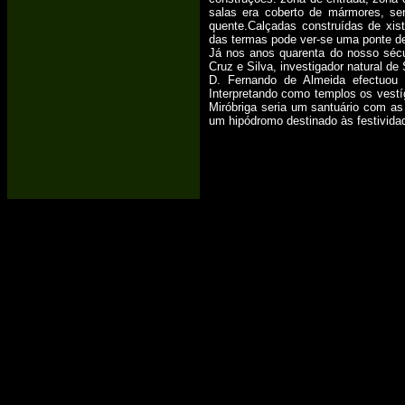
salas era coberto de mármores, se
quente.Calçadas construídas de xis
das termas pode ver-se uma ponte de 
Já nos anos quarenta do nosso sécul
Cruz e Silva, investigador natural d
D. Fernando de Almeida efectuou
Interpretando como templos os vestí
Miróbriga seria um santuário com as
um hipódromo destinado às festividad