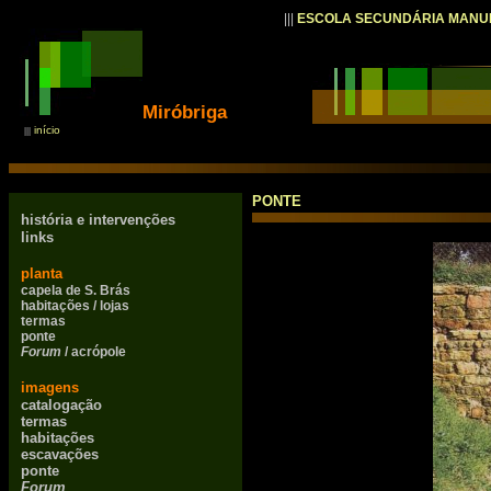
|||
ESCOLA SECUNDÁRIA MANU
Miróbriga
início
|||
PONTE
história e intervenções
links
planta
capela de S. Brás
habitações / lojas
termas
ponte
Forum
/ acrópole
imagens
catalogação
termas
habitações
escavações
ponte
Forum