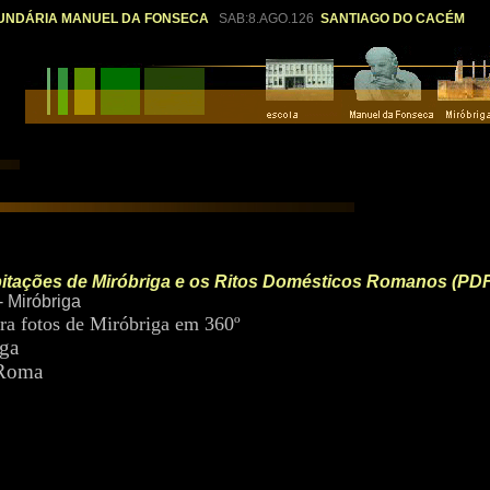
UNDÁRIA MANUEL DA FONSECA
SAB:8.AGO.126
SANTIAGO DO CACÉM
itações de Miróbriga e os Ritos Domésticos Romanos (
PD
 Miróbriga
ra fotos de Miróbriga em 360º
iga
Roma