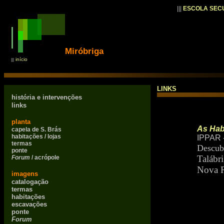
|||
ESCOLA SEC
Miróbriga
início
|||
LINKS
história e intervenções
links
planta
As Hab
capela de S. Brás
habitações / lojas
IPPAR -
termas
Descub
ponte
Talábr
Forum
/ acrópole
Nova 
imagens
catalogação
termas
habitações
escavações
ponte
Forum