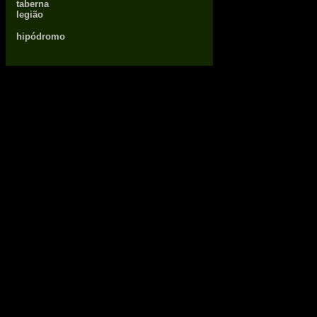
taberna
legião
hipódromo