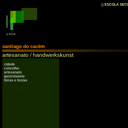
|||
ESCOLA SEC
início
|||
santiago do cacém
artesanato / handwerkskunst
cidade
concelho
artesanato
gastronomia
feiras e festas