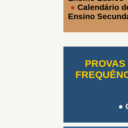
●
Calendário d
Ensino Secundá
PROVAS 
FREQUÊNCI
●
c