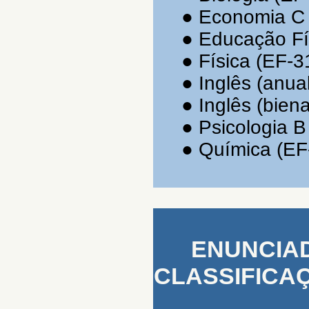
●
Economia 
●
Educação Fí
●
Física (EF-3
●
Inglês (anua
●
Inglês (bien
●
Psicologia B
●
Química (EF
ENUNCIADO
CLASSIFICA