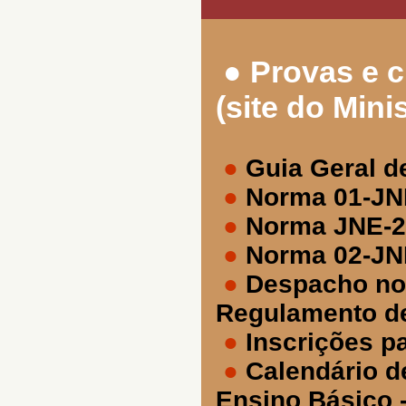
●
Provas e c
(site do Min
●
Guia Geral 
●
Norma 01-JN
●
Norma JNE-2
●
Norma 02-JN
●
Despacho nor
Regulamento d
●
Inscrições p
●
Calendário d
Ensino Básico 