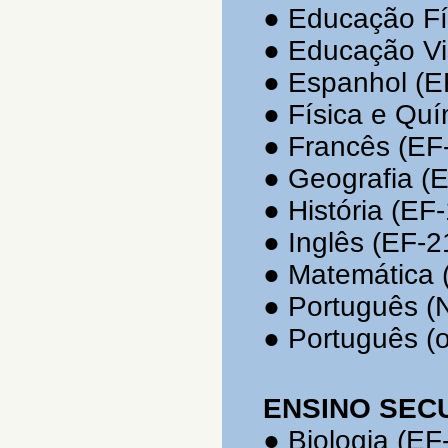
●
Educação Fí
●
Educação Vi
●
Espanhol (E
●
Física e Quí
●
Francês (EF
●
Geografia (
●
História (EF
●
Inglês (EF-2
●
Matemática 
●
Português (
●
Português (o
ENSINO SEC
●
Biologia
(EF