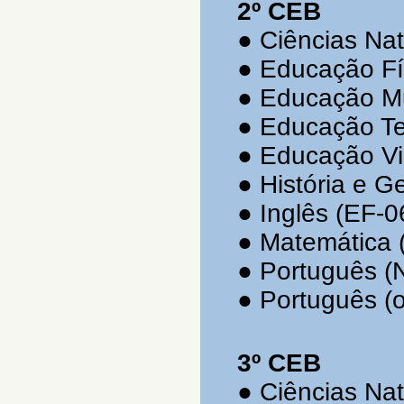
2º CEB
●
Ciências Nat
●
Educação Fí
●
Educação Mu
●
Educação Te
●
Educação Vi
●
História e G
●
Inglês (EF-0
●
Matemática 
●
Português (
●
Português (o
3º CEB
●
Ciências Nat