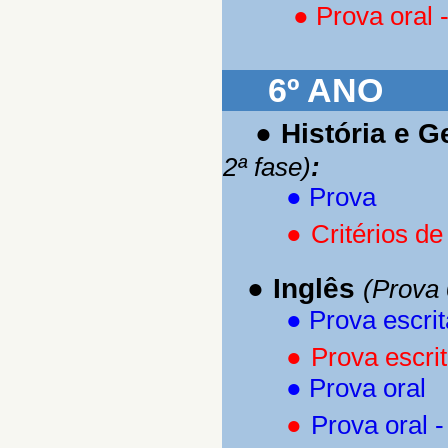
●
Prova oral -
6º ANO
●
História e G
2ª fase)
:
●
Prova
●
C
ritérios d
●
Inglês
(Prova 
●
Prova escrit
●
Prova escrit
●
Prova oral
●
Prova oral -