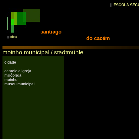
|||
ESCOLA SEC
santiago
início
do cacém
|||
moinho municipal / s
tadtmühle
cidade
castelo e igreja
miróbriga
moinho
museu municipal