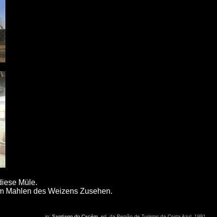
diese Müle.
eim Mahlen des Weizens Zusehen.
in:
Santiago do Cacém
, ed. da Região de Turismo da Costa Azul, 1991