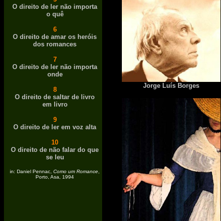
O direito de ler não importa
o quê
6
O direito de amar os heróis
dos romances
7
O direito de ler não importa
onde
Jorge Luís Borges
8
O direito de saltar de livro
em livro
9
O direito de ler em voz alta
10
O direito de não falar do que
se leu
in: Daniel Pennac,
Como um Romance
,
Porto, Asa, 1994