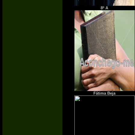
8º A
Fátima Beja