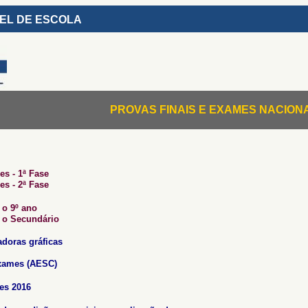
VEL DE ESCOLA
PROVAS FINAIS E EXAMES NACIONA
s - 1ª Fase
s - 2ª Fase
 o 9º ano
 o Secundário
adoras gráficas
xames (AESC)
es 2016