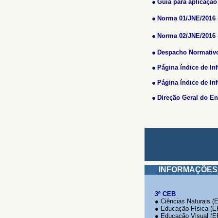
●
Guia para aplicação
●
Norma 01/JNE/2016 
●
Norma 02/JNE/2016 -
●
Despacho Normativo
●
Página índice de In
●
Página índice de I
●
Direção Geral do En
c
INFORMAÇÕES S
3º CEB
●
Ciências Naturais (
●
Educação Física (E
●
Educação Visual (E