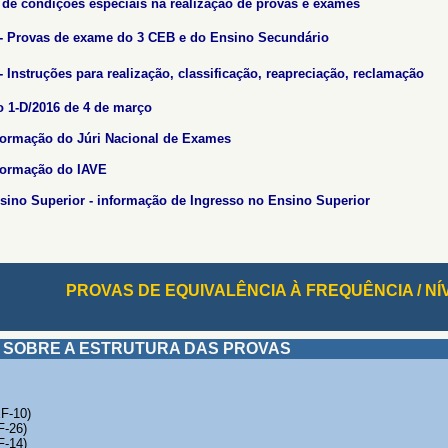
 de condições especiais na realização de provas e exames
- Provas de exame do 3 CEB e do Ensino Secundário
 Instruções para realização, classificação, reapreciação, reclamação
 1-D/2016 de 4 de março
formação do Júri Nacional de Exames
nformação do IAVE
sino Superior - informação de Ingresso no Ensino S
uperior
PROVAS DE EQUIVALÊNCIA À FREQUÊNCIA / NÍ
OBRE A ESTRUTURA DAS PROVAS
EF-10)
F-26)
F-14)