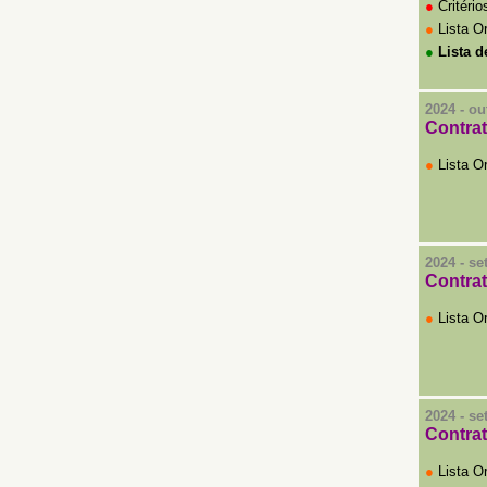
●
Critéri
●
Lista Or
●
Lista d
2024 - ou
Con
tra
●
Lista O
2024 - s
Con
tra
●
Lista O
2024 - s
Con
tra
●
Lista O