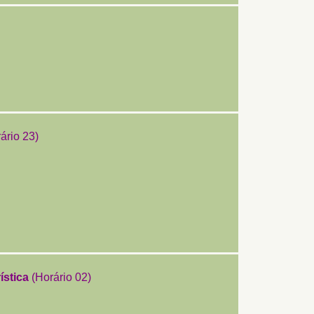
ário 23)
ística
(Horário 02)