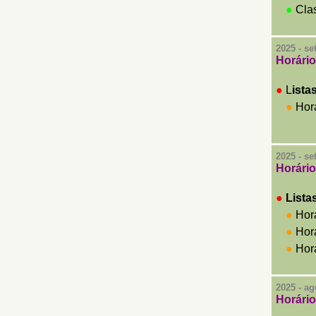
●
Clas
2025 - s
Horário
●
L
ista
●
Horá
2025 - s
Horário
●
Lista
●
Horá
●
Horá
●
Horá
2025 - ag
Horário