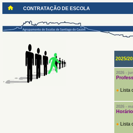
CONTRATAÇÃO DE ESCOLA
2025/20
2026 - ju
Profess
●
Lista 
2026 - m
Horário
●
Lista