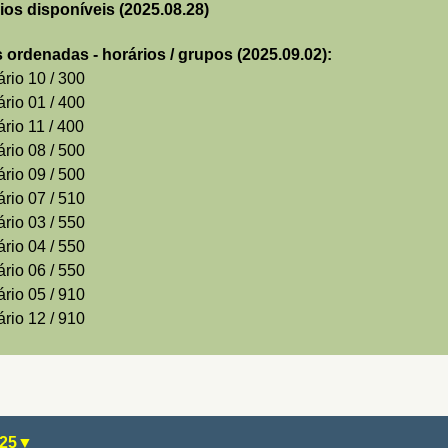
ios disponíveis (2025.08.28)
s ordenadas
- horários / grupos (2025.09.02):
ário 10
/ 300
ário
0
1 / 400
ário
11 / 400
ário 08
/ 500
ário 09
/ 500
ário 07
/ 510
ário 03
/ 550
ário 04
/ 550
ário 06
/ 550
ário 05
/ 910
ário
12 / 910
25
▼