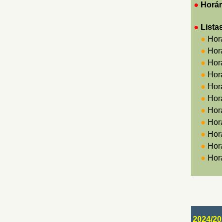
●
Horár
●
Lista
●
Hor
●
Hor
●
Hor
●
Hor
●
Hor
●
Hor
●
Hor
●
Hor
●
Hor
●
Hor
●
Hor
2024/20