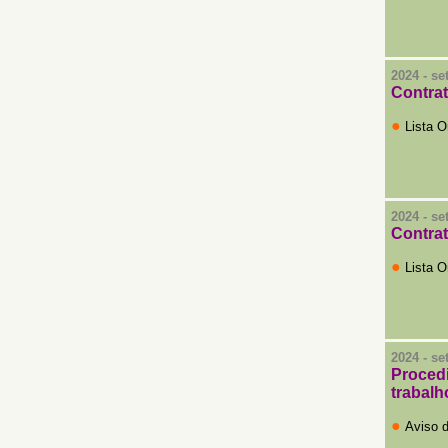
2024 - s
Con
tra
●
Lista O
2024 - s
Con
tra
●
Lista O
2024 - s
Proced
trabalh
●
Aviso d