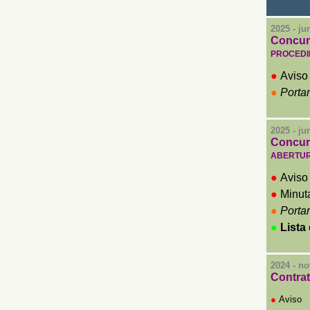
2025 - ju
Concurs
PROCEDI
●
Aviso
●
Portar
2025 - ju
Concurs
ABERTUR
●
Aviso
●
Minut
●
Portar
●
Lista
2024 - n
Con
tra
●
Aviso