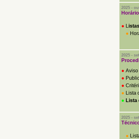
2025 - ou
Horário
●
L
ista
●
Horá
2025 - s
Procedi
●
Aviso
●
Publi
●
Critér
●
Lista
●
Lista 
2025 - s
Técnico
●
Lis