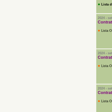
●
Lista d
2024 - s
Con
tra
●
Lista O
2024 - s
Con
tra
●
Lista O
2024 - s
Con
tra
●
Lista O