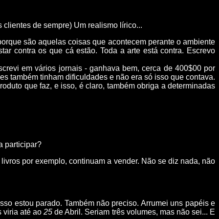
 clientes de sempre) Um realismo lírico...
er porque são aquelas coisas que acontecem perante o ambiente
 contra os que cá estão. Toda a arte está contra. Escrevo
screvi em vários jornais - ganhava bem, cerca de 400$00 por
es também tinham dificuldades e não era só isso que contava.
roduto que faz, e isso, é claro, também obriga a determinadas
 participar?
s livros por exemplo, continuam a vender. Não se diz nada, não
 isso estou parado. Também não preciso. Arrumei uns papéis e
 viria até ao
25
de Abril. Seriam três volumes, mas não sei... E