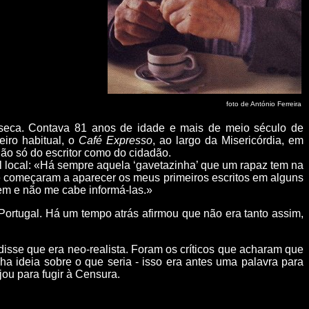
foto de António Ferreira
eca. Contava 81 anos de idade e mais de meio século de
iro habitual, o
Café Expresso
, ao largo da Misericórdia, em
 não só do escritor como do cidadão.
ocal: «Há sempre aquela ‘gavetazinha’ que um rapaz tem na
que começaram a aparecer os meus primeiros escritos em alguns
bem e não me cabe informá-las.»
rtugal. Há um tempo atrás afirmou que não era tanto assim,
isse que era neo-realista. Foram os críticos que acharam que
nha ideia sobre o que seria - isso era antes uma palavra para
ou para fugir à Censura.