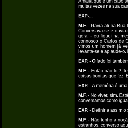
Amália que é um caso sé
muitas vezes na sua cas
EXP-...
M.F.
- Havia ali na Rua
Conversava-se e ouvia-s
geral - eu fiquei na me
connosco o Carlos de O
vimos um homem já vel
levanta-se e aplaude-o.
EXP. - O
fado foi també
M.F.
- Então não foi? Te
coisas bonitas que fez.
EXP. -
A memória é uma 
M.F.
- No viver, sim. Es
conversamos como iguais
EXP.
- Definiria assim o s
M.F.
- Não tenho a noçã
estranhos, converso aqui