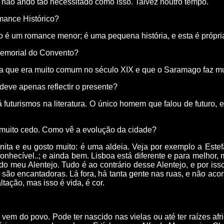
, não ando tão necessitado como isso. Talvez noutro tempo.
omance Histórico?
o é um romance menor; é uma pequena história, e esta é própria
Memorial do Convento?
a que era muito comum no século XIX e que o Saramago faz mui
 deve apenas reflectir o presente?
 futurismos na literatura. O único homem que falou de futuro, e 
 muito cedo. Como vê a evolução da cidade?
nita e eu gosto muito: é uma aldeia. Veja por exemplo a Este
conhecível..; e ainda bem. Lisboa está diferente e para melhor
 do meu Alentejo. Tudo é ao contrário desse Alentejo, e por is
são encantadoras. Lá fora, há tanta gente nas ruas, e não ac
ação, mas isso é vida, é cor.
 vem do povo. Pode ter nascido nas vielas ou até ter raízes a