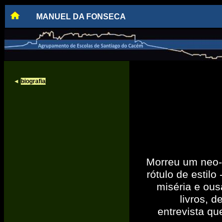
MANUEL DA FONSECA
◄
biografia
Morreu um neo-r
rótulo de estil
miséria e ous
livros, d
entrevista qu