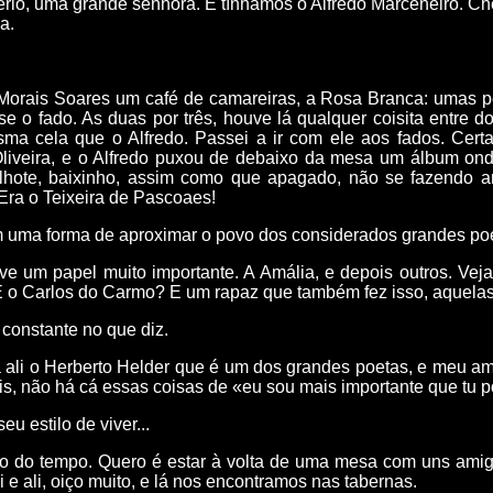
rio, uma grande senhora. E tínhamos o Alfredo Marceneiro. Che
a.
 Morais Soares um café de camareiras, a Rosa Branca: umas 
e o fado. As duas por três, houve lá qualquer coisita entre d
sma cela que o Alfredo. Passei a ir com ele aos fados. Certa
liveira, e o Alfredo puxou de debaixo da mesa um álbum ond
hote, baixinho, assim como que apagado, não se fazendo an
 Era o Teixeira de Pascoaes!
m uma forma de aproximar o povo dos considerados grandes poe
ve um papel muito importante. A Amália, e depois outros. Vej
 E o Carlos do Carmo? E um rapaz que também fez isso, aquelas 
constante no que diz.
tá ali o Herberto Helder que é um dos grandes poetas, e meu a
, não há cá essas coisas de «eu sou mais importante que tu po
eu estilo de viver...
o do tempo. Quero é estar à volta de uma mesa com uns amig
 e ali, oiço muito, e lá nos encontramos nas tabernas.