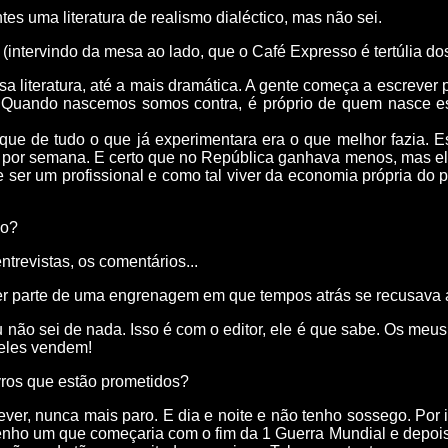
tes uma literatura de realismo dialéctico, mas não sei.
 (intervindo da mesa ao lado, que o Café Expresso é tertúlia dos
ossa literatura, até a mais dramática. A gente começa a escrev
uando nascemos somos contra, é próprio de quem nasce estar
ue de tudo o que já experimentara era o que melhor fazia. E
s por semana. E certo que no República ganhava menos, mas el
 ser um profissional e como tal viver da economia própria do p
lo?
ntrevistas, os comentários...
zer parte de uma engrenagem em que tempos atrás se recusava a
u não sei de nada. Isso é com o editor, ele é que sabe. Os meu
 eles vendem!
vros que estão prometidos?
ver, nunca mais paro. E dia e noite e não tenho sossego. Por
 tenho um que começaria com o fim da 1 Guerra Mundial e depois