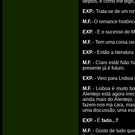
depois, é como lhe digo
EXP.
- Trata-se de um r
M.F.
- O romance históric
EXP.
- E o sucesso do 
M.F.
- Tem uma coisa rar
EXP.
- Então a literatura
M.F.
- Claro está! Não há
presente já é futuro.
EXP.
- Veio para Lisboa
M.F.
- Lisboa é muito bo
Alentejo está agora irre
ainda mais do Alentejo,
fazem-nos ma cara, mas 
uma discussão, uma exalt
EXP. -
É
fado...?
M.F.
- Gosto de tudo que