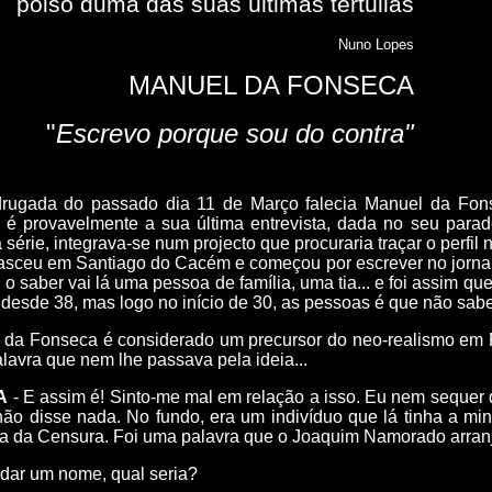
poiso duma das suas últimas tertúlias
Nuno Lopes
MANUEL DA FONSECA
"
Escrevo porque sou do contra"
gada do passado dia 11 de Março falecia Manuel da Fons
ta é provavelmente a sua última entrevista, dada no seu parade
 série, integrava-se num projecto que procuraria traçar o perfil
eu em Santiago do Cacém e começou por escrever no jornal l
o saber vai lá uma pessoa de família, uma tia... e foi assim 
o desde 38, mas logo no início de 30, as pessoas é que não sa
da Fonseca é considerado um precursor do neo-realismo em Po
lavra que nem lhe passava pela ideia...
A
- E assim é! Sinto-me mal em relação a isso. Eu nem sequer d
 não disse nada. No fundo, era um indivíduo que lá tinha a mi
sa da Censura. Foi uma palavra que o Joaquim Namorado arranj
e dar um nome, qual seria?