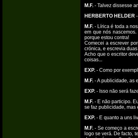
M.F.
- Talvez dissesse an
HERBERTO HELDER
-
M.F.
- Lírica é toda a n
em que nós nascemos. Q
porque estou contra!
Comecei a escrever porq
crónica, e escrevia dua
Acho que o escritor deve
coisas...
EXP.
- Como por exemp
M.F.
- A publicidade, as e
EXP.
- Isso não será fa
M.F.
- E não participo. E
se faz publicidade, mas
EXP.
- E quanto a uns li
M.F.
- Se começo a escre
logo se verá. De facto,