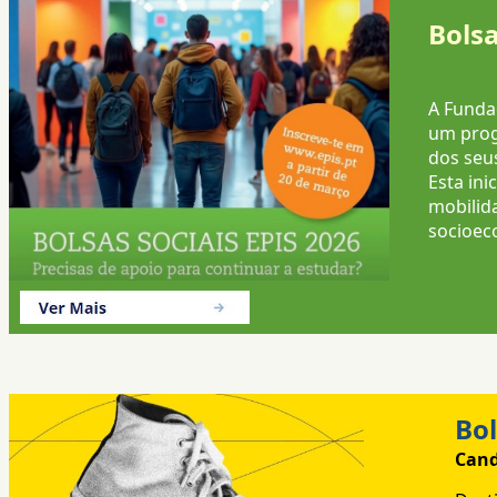
Bolsa
A Funda
um prog
dos seu
Esta in
mobilid
socioec
Bo
Cand