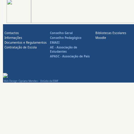
Contactos
Conselho Geral
Bibliotecas Escolares
Informações
Conselho Pedagógico
Moodle
Documentos e Regulamentos
EMAEI
Contratação de Escola
AE -
Associação de
Estudantes
APASC -
Associação de Pais
Web Design: Cipriano Mendes - Estúdio da ESMF