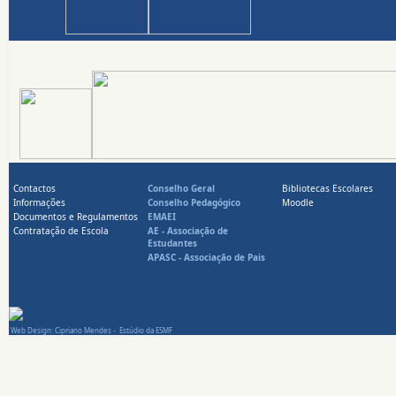
Contactos
Conselho Geral
Bibliotecas Escolares
Informações
Conselho Pedagógico
Moodle
Documentos e Regulamentos
EMAEI
Contratação de Escola
AE -
Associação de
Estudantes
APASC -
Associação de Pais
Web Design: Cipriano Mendes - Estúdio da ESMF